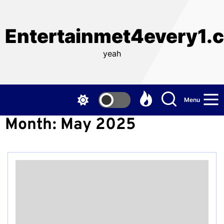
Skip
to
the
Entertainmet4every1.
content
yeah
Menu
Month:
May 2025