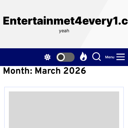
Skip
to
the
Entertainmet4every1.
content
yeah
Menu
Month:
March 2026